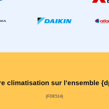
re climatisation sur l'ensemble {d
{FDE514}