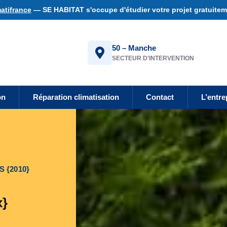
atifrance
— SE HABITAT s'occupe d'étudier votre projet gratuiteme
50 – Manche
SECTEUR D'INTERVENTION
on
Réparation climatisation
Contact
L’entre
 {2010}
x}