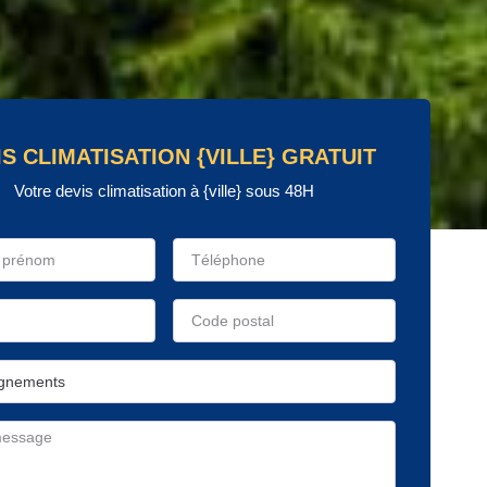
IS CLIMATISATION {VILLE} GRATUIT
Votre devis climatisation à {ville} sous 48H